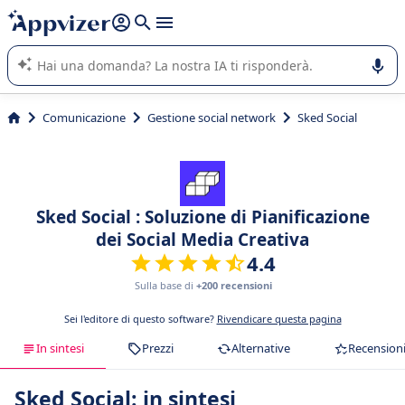
righe con
shift + enter
).
L'IA di Appvizer vi guida nell'utilizzo o nella scelta di un
software SaaS per la vostra azienda.
Comunicazione
Gestione social network
Sked Social
Sked Social : Soluzione di Pianificazione
dei Social Media Creativa
4.4
Sulla base di
+200 recensioni
Sei l'editore di questo software?
Rivendicare questa pagina
In sintesi
Prezzi
Alternative
Recension
Sked Social: in sintesi