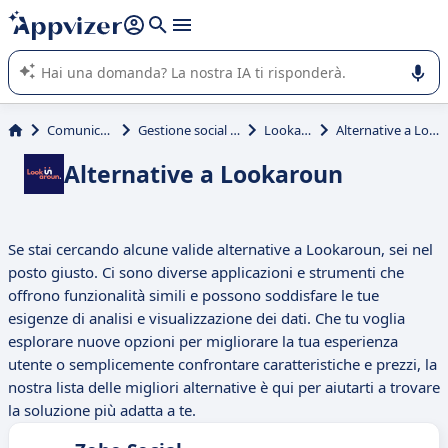
righe con
shift + enter
).
L'IA di Appvizer vi guida nell'utilizzo o nella scelta di un
software SaaS per la vostra azienda.
Comunicazione
Gestione social network
Lookaroun
Alternative a Lookaroun
Alternative a Lookaroun
Se stai cercando alcune valide alternative a Lookaroun, sei nel
posto giusto. Ci sono diverse applicazioni e strumenti che
offrono funzionalità simili e possono soddisfare le tue
esigenze di analisi e visualizzazione dei dati. Che tu voglia
esplorare nuove opzioni per migliorare la tua esperienza
utente o semplicemente confrontare caratteristiche e prezzi, la
nostra lista delle migliori alternative è qui per aiutarti a trovare
la soluzione più adatta a te.