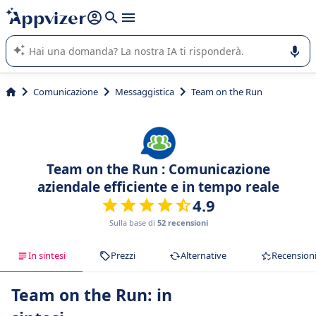
righe con
shift + enter
).
L'IA di Appvizer vi guida nell'utilizzo o nella scelta di un
software SaaS per la vostra azienda.
Comunicazione
Messaggistica
Team on the Run
Team on the Run : Comunicazione
aziendale efficiente e in tempo reale
4.9
Sulla base di
52 recensioni
In sintesi
Prezzi
Alternative
Recension
Team on the Run: in