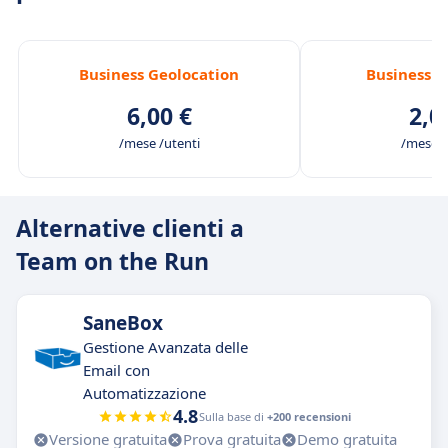
Business Geolocation
Business 
6,00 €
2,0
/mese /utenti
/mese /
Alternative clienti a
Team on the Run
SaneBox
Gestione Avanzata delle
Email con
Automatizzazione
4.8
Sulla base di
+200 recensioni
Versione gratuita
Prova gratuita
Demo gratuita