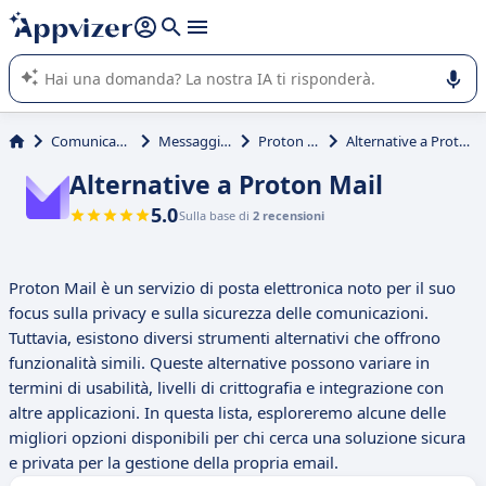
righe con
shift + enter
).
L'IA di Appvizer vi guida nell'utilizzo o nella scelta di un
software SaaS per la vostra azienda.
Comunicazione
Messaggistica
Proton Mail
Alternative a Proton Mail
Alternative a Proton Mail
5.0
Sulla base di
2 recensioni
Proton Mail è un servizio di posta elettronica noto per il suo
focus sulla privacy e sulla sicurezza delle comunicazioni.
Tuttavia, esistono diversi strumenti alternativi che offrono
funzionalità simili. Queste alternative possono variare in
termini di usabilità, livelli di crittografia e integrazione con
altre applicazioni. In questa lista, esploreremo alcune delle
migliori opzioni disponibili per chi cerca una soluzione sicura
e privata per la gestione della propria email.