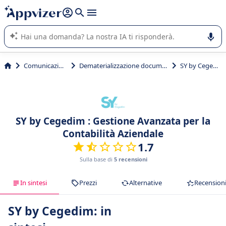
righe con
shift + enter
).
L'IA di Appvizer vi guida nell'utilizzo o nella scelta di un
software SaaS per la vostra azienda.
Comunicazione
Dematerializzazione documenti
SY by Cegedim
SY by Cegedim : Gestione Avanzata per la
Contabilità Aziendale
1.7
Sulla base di
5 recensioni
In sintesi
Prezzi
Alternative
Recension
SY by Cegedim: in