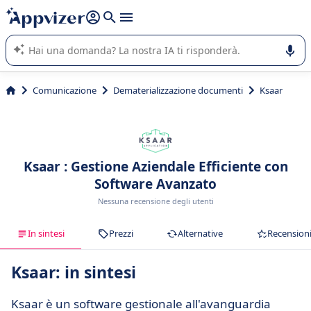
righe con
shift + enter
).
L'IA di Appvizer vi guida nell'utilizzo o nella scelta di un
software SaaS per la vostra azienda.
Comunicazione
Dematerializzazione documenti
Ksaar
Ksaar : Gestione Aziendale Efficiente con
Software Avanzato
Nessuna recensione degli utenti
In sintesi
Prezzi
Alternative
Recension
Ksaar: in sintesi
Ksaar è un software gestionale all'avanguardia