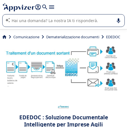
righe con
shift + enter
).
L'IA di Appvizer vi guida nell'utilizzo o nella scelta di un
software SaaS per la vostra azienda.
Comunicazione
Dematerializzazione documenti
EDEDOC
EDEDOC : Soluzione Documentale
Intelligente per Imprese Agili