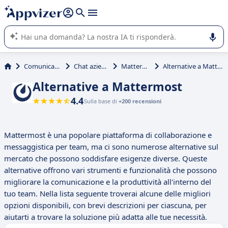
righe con
shift + enter
).
L'IA di Appvizer vi guida nell'utilizzo o nella scelta di un
software SaaS per la vostra azienda.
Comunicazione
Chat aziendale
Mattermost
Alternative a Mattermost
Alternative a Mattermost
4.4
Sulla base di
+200 recensioni
Mattermost è una popolare piattaforma di collaborazione e
messaggistica per team, ma ci sono numerose alternative sul
mercato che possono soddisfare esigenze diverse. Queste
alternative offrono vari strumenti e funzionalità che possono
migliorare la comunicazione e la produttività all'interno del
tuo team. Nella lista seguente troverai alcune delle migliori
opzioni disponibili, con brevi descrizioni per ciascuna, per
aiutarti a trovare la soluzione più adatta alle tue necessità.