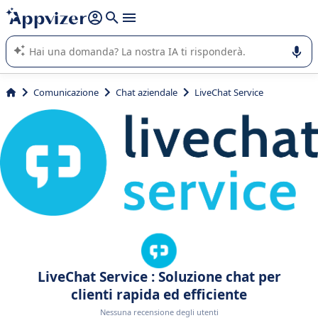
righe con
shift + enter
).
L'IA di Appvizer vi guida nell'utilizzo o nella scelta di un
software SaaS per la vostra azienda.
Comunicazione
Chat aziendale
LiveChat Service
LiveChat Service : Soluzione chat per
clienti rapida ed efficiente
Nessuna recensione degli utenti