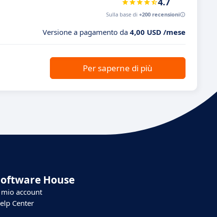
4.7
Sulla base di
+200 recensioni
Versione a pagamento da
4,00 USD /mese
Per saperne di più
Software House
l mio account
elp Center