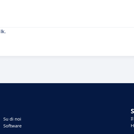
lk.
I
Su di noi
H
Software