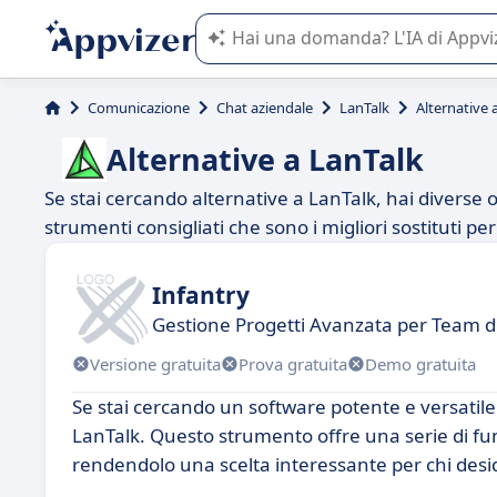
L'IA di Appvizer vi guida nell'utilizzo
Comunicazione
Chat aziendale
LanTalk
Alternative 
Alternative a LanTalk
Se stai cercando alternative a LanTalk, hai diverse op
strumenti consigliati che sono i migliori sostituti p
Infantry
Gestione Progetti Avanzata per Team d
Versione gratuita
Prova gratuita
Demo gratuita
Se stai cercando un software potente e versatil
LanTalk. Questo strumento offre una serie di fun
rendendolo una scelta interessante per chi deside