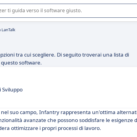
 o nella scelta di un software SaaS per la vostra azienda.
a LanTalk
zioni tra cui scegliere. Di seguito troverai una lista di
er questo software.
i Sviluppo
e nel suo campo, Infantry rappresenta un'ottima alternat
zionalità avanzate che possono soddisfare le esigenze di
ra ottimizzare i propri processi di lavoro.