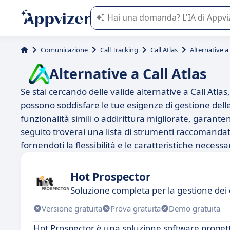
L'IA di Appvizer vi guida nell'utilizzo
Comunicazione
Call Tracking
Call Atlas
Alternative a 
Alternative a Call Atlas
Se stai cercando delle valide alternative a Call Atlas
possono soddisfare le tue esigenze di gestione del
funzionalità simili o addirittura migliorate, garante
seguito troverai una lista di strumenti raccomandati
fornendoti la flessibilità e le caratteristiche necess
Hot Prospector
Soluzione completa per la gestione dei 
Versione gratuita
Prova gratuita
Demo gratuita
Hot Prospector è una soluzione software progettat