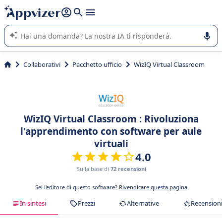
righe con
shift + enter
).
L'IA di Appvizer vi guida nell'utilizzo o nella scelta di un
software SaaS per la vostra azienda.
Collaborativi
Pacchetto ufficio
WizIQ Virtual Classroom
WizIQ Virtual Classroom : Rivoluziona
l'apprendimento con software per aule
virtuali
4.0
Sulla base di
72 recensioni
Sei l'editore di questo software?
Rivendicare questa pagina
In sintesi
Prezzi
Alternative
Recension