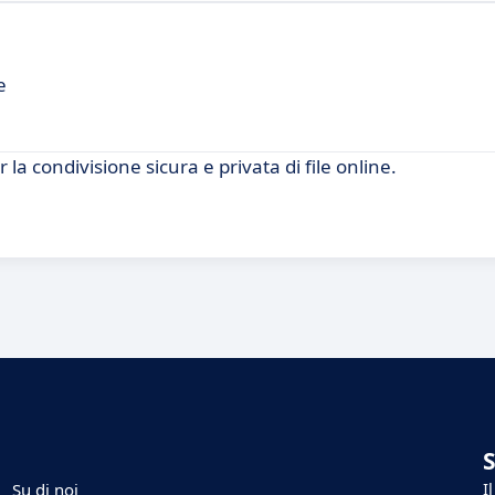
e
la condivisione sicura e privata di file online.
I
Su di noi