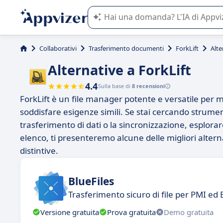
L'IA di Appvizer vi guida nell'utilizzo
Collaborativi
Trasferimento documenti
ForkLift
Alte
Alternative a ForkLift
4.4
Sulla base di
8 recensioni
ForkLift è un file manager potente e versatile per 
soddisfare esigenze simili. Se stai cercando strumenti
trasferimento di dati o la sincronizzazione, esplorar
elenco, ti presenteremo alcune delle migliori alterna
distintive.
BlueFiles
Trasferimento sicuro di file per PMI ed 
Versione gratuita
Prova gratuita
Demo gratuita