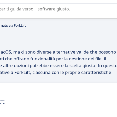
 o nella scelta di un software SaaS per la vostra azienda.
rnative a ForkLift
macOS, ma ci sono diverse alternative valide che possono
 che offrano funzionalità per la gestione dei file, il
e altre opzioni potrebbe essere la scelta giusta. In quest
tive a ForkLift, ciascuna con le proprie caratteristiche
ETI