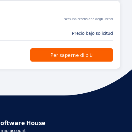
Nessuna recensione degli utenti
Precio bajo solicitud
Per saperne di più
Software House
l mio account