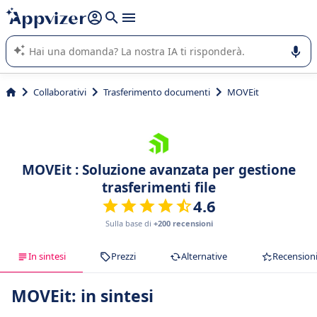
righe con
shift + enter
).
L'IA di Appvizer vi guida nell'utilizzo o nella scelta di un
software SaaS per la vostra azienda.
Collaborativi
Trasferimento documenti
MOVEit
MOVEit : Soluzione avanzata per gestione
trasferimenti file
4.6
Sulla base di
+200 recensioni
In sintesi
Prezzi
Alternative
Recension
MOVEit: in sintesi