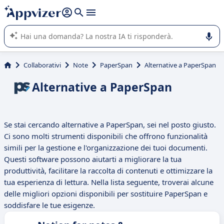
righe con
shift + enter
).
L'IA di Appvizer vi guida nell'utilizzo o nella scelta di un
software SaaS per la vostra azienda.
Collaborativi
Note
PaperSpan
Alternative a PaperSpan
Alternative a PaperSpan
Se stai cercando alternative a PaperSpan, sei nel posto giusto.
Ci sono molti strumenti disponibili che offrono funzionalità
simili per la gestione e l'organizzazione dei tuoi documenti.
Questi software possono aiutarti a migliorare la tua
produttività, facilitare la raccolta di contenuti e ottimizzare la
tua esperienza di lettura. Nella lista seguente, troverai alcune
delle migliori opzioni disponibili per sostituire PaperSpan e
soddisfare le tue esigenze.