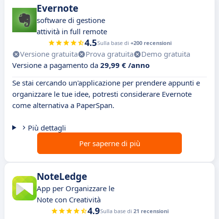
Evernote
software di gestione
attività in full remote
4.5
Sulla base di
+200 recensioni
Versione gratuita
Prova gratuita
Demo gratuita
Versione a pagamento da
29,99 € /anno
Se stai cercando un'applicazione per prendere appunti e
organizzare le tue idee, potresti considerare Evernote
come alternativa a PaperSpan.
Più dettagli
Per saperne di più
NoteLedge
App per Organizzare le
Note con Creatività
4.9
Sulla base di
21 recensioni