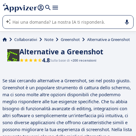
righe con
shift + enter
).
L'IA di Appvizer vi guida nell'utilizzo o nella scelta di un
software SaaS per la vostra azienda.
Collaborativi
Note
Greenshot
Alternative a Greenshot
Alternative a Greenshot
4.8
Sulla base di
+200 recensioni
Se stai cercando alternative a Greenshot, sei nel posto giusto.
Greenshot è un popolare strumento di cattura dello schermo,
ma ci sono molte altre opzioni disponibili che podemmo
meglio rispondere alle tue esigenze specifiche. Che tu abbia
bisogno di funzionalità avanzate di editing, integrazioni con
altri software o semplicemente un'interfaccia più intuitiva, ci
sono diverse applicazioni che offrono caratteristiche simili e
possono migliorare la tua esperienza di screenshot. Nella lista