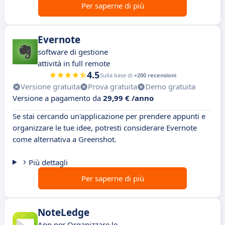
Per saperne di più
Evernote
software di gestione
attività in full remote
4.5
Sulla base di
+200 recensioni
Versione gratuita
Prova gratuita
Demo gratuita
Versione a pagamento da
29,99 € /anno
Se stai cercando un'applicazione per prendere appunti e
organizzare le tue idee, potresti considerare Evernote
come alternativa a Greenshot.
Più dettagli
Per saperne di più
NoteLedge
App per Organizzare le