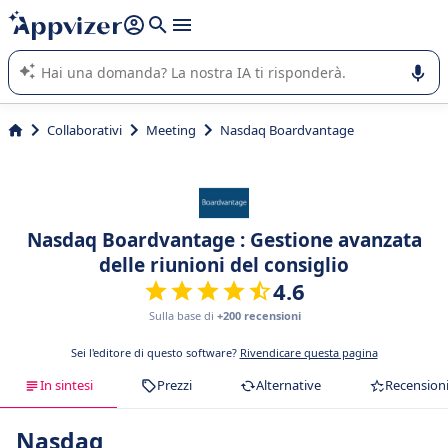
righe con
shift + enter
).
L'IA di Appvizer vi guida nell'utilizzo o nella scelta di un
software SaaS per la vostra azienda.
Collaborativi
Meeting
Nasdaq Boardvantage
Nasdaq Boardvantage : Gestione avanzata
delle riunioni del consiglio
4.6
Sulla base di
+200 recensioni
Sei l'editore di questo software?
Rivendicare questa pagina
In sintesi
Prezzi
Alternative
Recension
Nasdaq