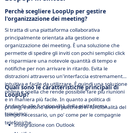
Perchè scegliere LoopUp per gestire
l'organizzazione dei meeting?
Si tratta di una piattaforma collaborativa
principalmente orientata alla gestione e
organizzazione dei meeting. È una soluzione che
permette di spedire gli inviti con pochi semplici click
e risparmiare una notevole quantità di tempo e
notifiche per non arrivare in ritardo. Evita le
distrazioni attraverso un'interfaccia estremamente
intuitiva e facile da utilizzare. È quindi una soluzione
Quali sono le caratteristiche principali di
online e snella che rende possibile fare più riunioni
LoopUp?
e in maniera più facile. In quanto a politica di
Andando alle funzionalità della piattaforma
pricing, esistono diversi pacchetti in funzionalità del
troviamo:
tempo necessario, un po' come per le compagnie
telefoniche.
Integrazione con Outlook