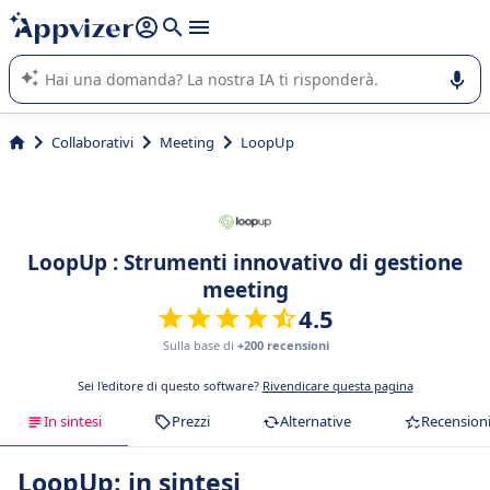
righe con
shift + enter
).
L'IA di Appvizer vi guida nell'utilizzo o nella scelta di un
software SaaS per la vostra azienda.
Collaborativi
Meeting
LoopUp
LoopUp : Strumenti innovativo di gestione
meeting
4.5
Sulla base di
+200 recensioni
Sei l'editore di questo software?
Rivendicare questa pagina
In sintesi
Prezzi
Alternative
Recension
LoopUp: in sintesi