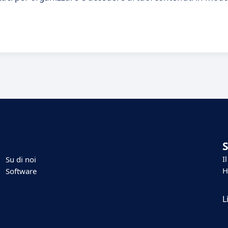
I
Su di noi
H
Software
L