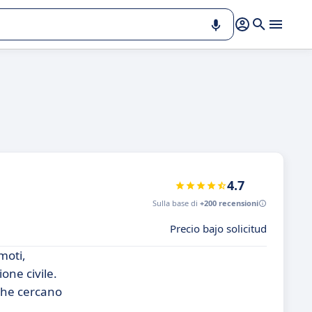
4.7
Sulla base di
+200 recensioni
Precio bajo solicitud
moti,
one civile.
 che cercano