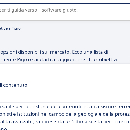
 o nella scelta di un software SaaS per la vostra azienda.
ative a Pigro
opzioni disponibili sul mercato. Ecco una lista di
mente Pigro e aiutarti a raggiungere i tuoi obiettivi.
 di contenuto
atile per la gestione dei contenuti legati a sismi e terre
nisti e istituzioni nel campo della geologia e della protezi
ionalità avanzate, rappresenta un'ottima scelta per coloro
ano.