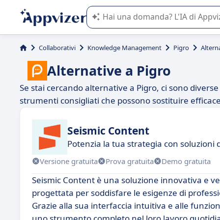
L'IA di Appvizer vi guida nell'utilizzo
Collaborativi
Knowledge Management
Pigro
Altern
Alternative a Pigro
Se stai cercando alternative a Pigro, ci sono diverse 
strumenti consigliati che possono sostituire efficace
Seismic Content
Potenzia la tua strategia con soluzioni
Versione gratuita
Prova gratuita
Demo gratuita
Seismic Content è una soluzione innovativa e vers
progettata per soddisfare le esigenze di professio
Grazie alla sua interfaccia intuitiva e alle funz
uno strumento completo nel loro lavoro quotidi