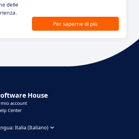
ne delle
erienza.
Per saperne di più
Software House
l mio account
elp Center
ingua:
Italia (Italiano)