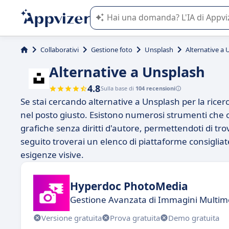
L'IA di Appvizer vi guida nell'utilizzo
Collaborativi
Gestione foto
Unsplash
Alternative a
Alternative a Unsplash
4.8
Sulla base di
104 recensioni
Se stai cercando alternative a Unsplash per la ricerc
nel posto giusto. Esistono numerosi strumenti che o
grafiche senza diritti d'autore, permettendoti di tro
seguito troverai un elenco di piattaforme consigliat
esigenze visive.
Hyperdoc PhotoMedia
Gestione Avanzata di Immagini Multime
Versione gratuita
Prova gratuita
Demo gratuita