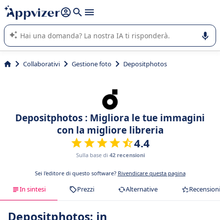
righe con
shift + enter
).
L'IA di Appvizer vi guida nell'utilizzo o nella scelta di un
software SaaS per la vostra azienda.
Collaborativi
Gestione foto
Depositphotos
Depositphotos : Migliora le tue immagini
con la migliore libreria
4.4
Sulla base di
42 recensioni
Sei l'editore di questo software?
Rivendicare questa pagina
In sintesi
Prezzi
Alternative
Recension
Depositphotos: in