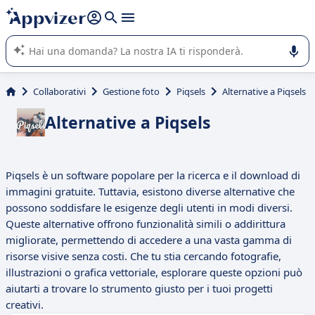
righe con
shift + enter
).
L'IA di Appvizer vi guida nell'utilizzo o nella scelta di un
software SaaS per la vostra azienda.
Collaborativi
Gestione foto
Piqsels
Alternative a Piqsels
Alternative a Piqsels
Piqsels è un software popolare per la ricerca e il download di
immagini gratuite. Tuttavia, esistono diverse alternative che
possono soddisfare le esigenze degli utenti in modi diversi.
Queste alternative offrono funzionalità simili o addirittura
migliorate, permettendo di accedere a una vasta gamma di
risorse visive senza costi. Che tu stia cercando fotografie,
illustrazioni o grafica vettoriale, esplorare queste opzioni può
aiutarti a trovare lo strumento giusto per i tuoi progetti
creativi.