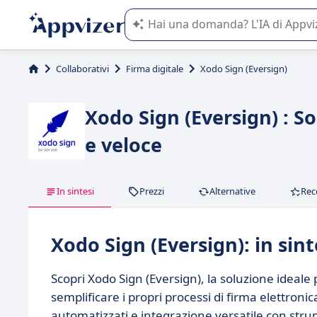
L'IA di Appvizer vi guida nell'utilizzo
Collaborativi
Firma digitale
Xodo Sign (Eversign)
Xodo Sign (Eversign) : So
e veloce
In sintesi
Prezzi
Alternative
Rec
Xodo Sign (Eversign): in sint
Scopri Xodo Sign (Eversign), la soluzione ideal
semplificare i propri processi di firma elettroni
automatizzati e integrazione versatile con strum