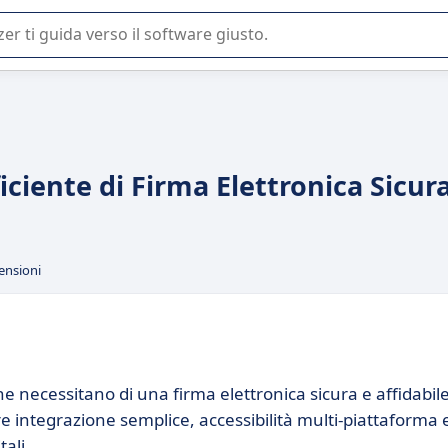
 o nella scelta di un software SaaS per la vostra azienda.
iciente di Firma Elettronica Sicur
ensioni
e necessitano di una firma elettronica sicura e affidabile
re integrazione semplice, accessibilità multi-piattaforma 
ali.