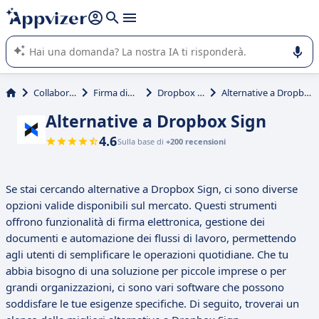
righe con
shift + enter
).
L'IA di Appvizer vi guida nell'utilizzo o nella scelta di un
software SaaS per la vostra azienda.
Collaborativi
Firma digitale
Dropbox Sign
Alternative a Dropbox Sign
Alternative a Dropbox Sign
4.6
Sulla base di
+200 recensioni
Se stai cercando alternative a Dropbox Sign, ci sono diverse
opzioni valide disponibili sul mercato. Questi strumenti
offrono funzionalità di firma elettronica, gestione dei
documenti e automazione dei flussi di lavoro, permettendo
agli utenti di semplificare le operazioni quotidiane. Che tu
abbia bisogno di una soluzione per piccole imprese o per
grandi organizzazioni, ci sono vari software che possono
soddisfare le tue esigenze specifiche. Di seguito, troverai un