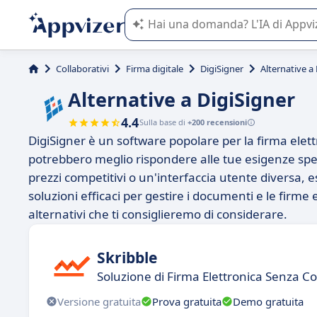
L'IA di Appvizer vi guida nell'utilizzo
Collaborativi
Firma digitale
DigiSigner
Alternative a
Alternative a DigiSigner
4.4
Sulla base di
+200 recensioni
DigiSigner è un software popolare per la firma elet
potrebbero meglio rispondere alle tue esigenze speci
prezzi competitivi o un'interfaccia utente diversa, e
soluzioni efficaci per gestire i documenti e le firme 
alternativi che ti consiglieremo di considerare.
Skribble
Soluzione di Firma Elettronica Senza C
Versione gratuita
Prova gratuita
Demo gratuita