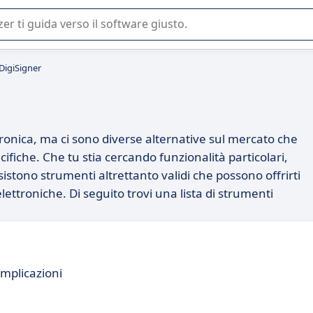
 o nella scelta di un software SaaS per la vostra azienda.
 DigiSigner
tronica, ma ci sono diverse alternative sul mercato che
fiche. Che tu stia cercando funzionalità particolari,
sistono strumenti altrettanto validi che possono offrirti
elettroniche. Di seguito trovi una lista di strumenti
omplicazioni