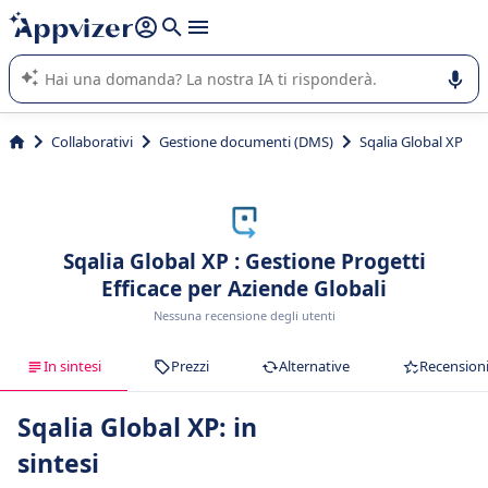
righe con
shift + enter
).
L'IA di Appvizer vi guida nell'utilizzo o nella scelta di un
software SaaS per la vostra azienda.
Collaborativi
Gestione documenti (DMS)
Sqalia Global XP
Sqalia Global XP : Gestione Progetti
Efficace per Aziende Globali
Nessuna recensione degli utenti
In sintesi
Prezzi
Alternative
Recension
Sqalia Global XP: in
sintesi