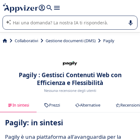
righe con
shift + enter
).
L'IA di Appvizer vi guida nell'utilizzo o nella scelta di un
software SaaS per la vostra azienda.
Collaborativi
Gestione documenti (DMS)
Pagily
Pagily : Gestisci Contenuti Web con
Efficienza e Flessibilità
Nessuna recensione degli utenti
In sintesi
Prezzi
Alternative
Recension
Pagily: in sintesi
Pagily è una piattaforma all'avanguardia per la