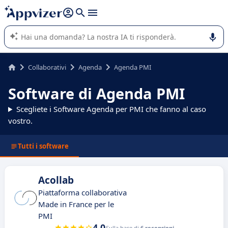
righe con
shift + enter
).
L'IA di Appvizer vi guida nell'utilizzo o nella scelta di un
software SaaS per la vostra azienda.
Collaborativi
Agenda
Agenda PMI
Software di Agenda PMI
Scegliete i Software Agenda per PMI che fanno al caso
vostro.
Tutti i software
Acollab
Piattaforma collaborativa
Made in France per le
PMI
4.0
Sulla base di
6 recensioni