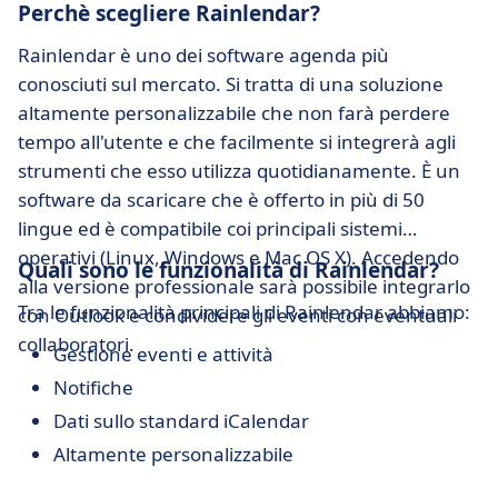
Perchè scegliere Rainlendar?
Rainlendar è uno dei software agenda più
conosciuti sul mercato. Si tratta di una soluzione
altamente personalizzabile che non farà perdere
tempo all'utente e che facilmente si integrerà agli
strumenti che esso utilizza quotidianamente. È un
software da scaricare che è offerto in più di 50
lingue ed è compatibile coi principali sistemi
operativi (Linux, Windows e Mac OS X). Accedendo
Quali sono le funzionalità di Rainlendar?
alla versione professionale sarà possibile integrarlo
Tra le funzionalità principali di Rainlendar abbiamo:
con Outlook e condividere gli eventi con eventuali
collaboratori.
Gestione eventi e attività
Notifiche
Dati sullo standard iCalendar
Altamente personalizzabile