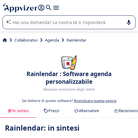
righe con
shift + enter
).
L'IA di Appvizer vi guida nell'utilizzo o nella scelta di un
software SaaS per la vostra azienda.
Collaborativi
Agenda
Rainlendar
Rainlendar : Software agenda
personalizzabile
Nessuna recensione degli utenti
Sei l'editore di questo software?
Rivendicare questa pagina
In sintesi
Prezzi
Alternative
Recension
Rainlendar: in sintesi