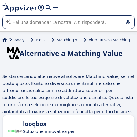
righe con
shift + enter
).
L'IA di Appvizer vi guida nell'utilizzo o nella scelta di un
software SaaS per la vostra azienda.
Analytics
Big Data
Matching Value
Alternative a Matching Value
Alternative a Matching Value
Se stai cercando alternative al software Matching Value, sei nel
posto giusto. Esistono diversi strumenti sul mercato che
offrono funzionalità simili o addirittura superiori per
soddisfare le tue esigenze di valutazione e analisi. Questa lista
ti fornirà una selezione dei migliori strumenti alternativi,
aiutandoti a trovare la soluzione più adatta per il tuo business.
looqbox
Soluzione innovativa per