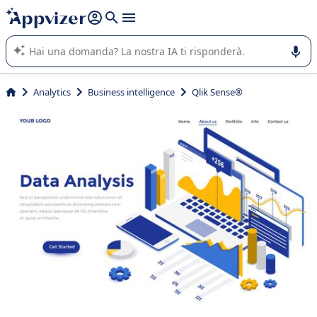
righe con
shift + enter
).
L'IA di Appvizer vi guida nell'utilizzo o nella scelta di un
software SaaS per la vostra azienda.
Analytics
Business intelligence
Qlik Sense®