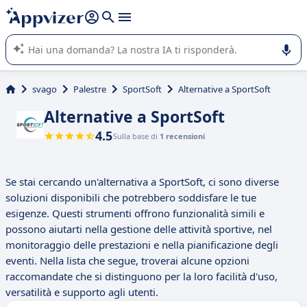
righe con
shift + enter
).
L'IA di Appvizer vi guida nell'utilizzo o nella scelta di un
software SaaS per la vostra azienda.
svago
Palestre
SportSoft
Alternative a SportSoft
Alternative a SportSoft
4.5
Sulla base di
1 recensioni
Se stai cercando un'alternativa a SportSoft, ci sono diverse
soluzioni disponibili che potrebbero soddisfare le tue
esigenze. Questi strumenti offrono funzionalità simili e
possono aiutarti nella gestione delle attività sportive, nel
monitoraggio delle prestazioni e nella pianificazione degli
eventi. Nella lista che segue, troverai alcune opzioni
raccomandate che si distinguono per la loro facilità d'uso,
versatilità e supporto agli utenti.