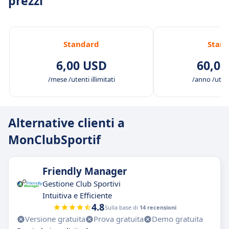
prezzi
Standard
Stan
6,00 USD
60,00
/mese /utenti illimitati
/anno /utenti
Alternative clienti a
MonClubSportif
Friendly Manager
Gestione Club Sportivi
Intuitiva e Efficiente
4.8
Sulla base di
14 recensioni
Versione gratuita
Prova gratuita
Demo gratuita