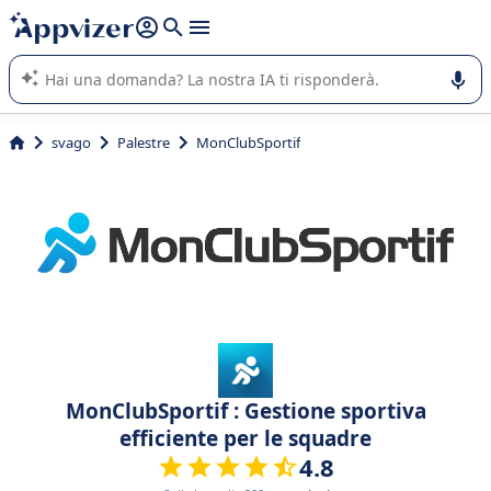
righe con
shift + enter
).
L'IA di Appvizer vi guida nell'utilizzo o nella scelta di un
software SaaS per la vostra azienda.
svago
Palestre
MonClubSportif
MonClubSportif : Gestione sportiva
efficiente per le squadre
4.8