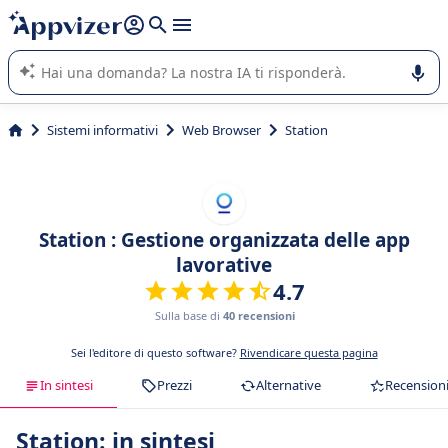
righe con
shift + enter
).
L'IA di Appvizer vi guida nell'utilizzo o nella scelta di un
software SaaS per la vostra azienda.
Sistemi informativi
Web Browser
Station
Station : Gestione organizzata delle app
lavorative
4.7
Sulla base di
40 recensioni
Sei l'editore di questo software?
Rivendicare questa pagina
In sintesi
Prezzi
Alternative
Recension
Station: in sintesi