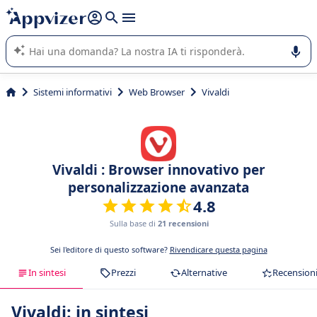
righe con
shift + enter
).
L'IA di Appvizer vi guida nell'utilizzo o nella scelta di un
software SaaS per la vostra azienda.
Sistemi informativi
Web Browser
Vivaldi
Vivaldi : Browser innovativo per
personalizzazione avanzata
4.8
Sulla base di
21 recensioni
Sei l'editore di questo software?
Rivendicare questa pagina
In sintesi
Prezzi
Alternative
Recension
Vivaldi: in sintesi