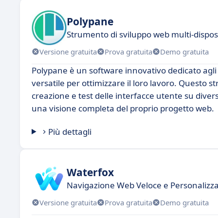
Polypane
Strumento di sviluppo web multi-dispos
Versione gratuita
Prova gratuita
Demo gratuita
Polypane è un software innovativo dedicato agl
versatile per ottimizzare il loro lavoro. Questo s
creazione e test delle interfacce utente su dive
una visione completa del proprio progetto web.
Più dettagli
Waterfox
Navigazione Web Veloce e Personalizza
Versione gratuita
Prova gratuita
Demo gratuita