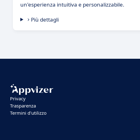
un'esperienza intuitiva e personalizzabile.
Più dettagli
Privacy
Trasparenza
Termini d'utilizzo