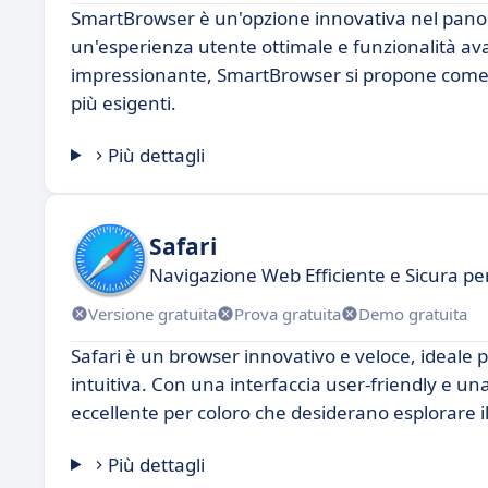
SmartBrowser è un'opzione innovativa nel panor
un'esperienza utente ottimale e funzionalità ava
impressionante, SmartBrowser si propone come un
più esigenti.
Più dettagli
Safari
Navigazione Web Efficiente e Sicura pe
Versione gratuita
Prova gratuita
Demo gratuita
Safari è un browser innovativo e veloce, ideale p
intuitiva. Con una interfaccia user-friendly e un
eccellente per coloro che desiderano esplorare i
Più dettagli