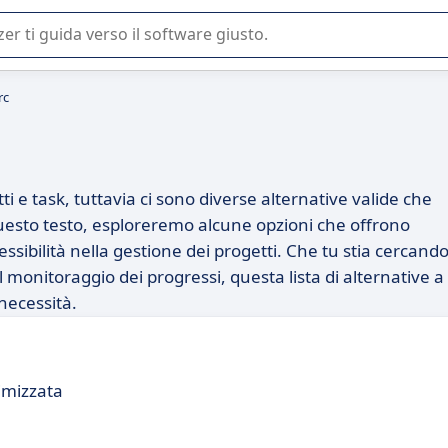
 o nella scelta di un software SaaS per la vostra azienda.
rc
i e task, tuttavia ci sono diverse alternative valide che
questo testo, esploreremo alcune opzioni che offrono
essibilità nella gestione dei progetti. Che tu stia cercand
l monitoraggio dei progressi, questa lista di alternative a
 necessità.
imizzata