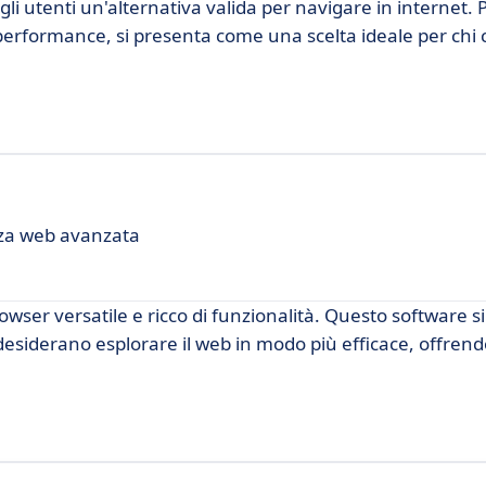
li utenti un'alternativa valida per navigare in internet. 
performance, si presenta come una scelta ideale per chi 
nza web avanzata
wser versatile e ricco di funzionalità. Questo software s
desiderano esplorare il web in modo più efficace, offren