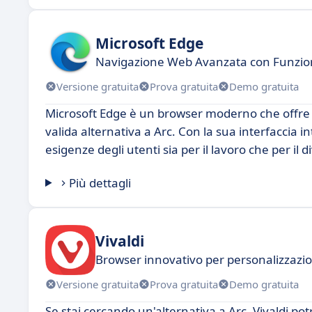
Microsoft Edge
Navigazione Web Avanzata con Funzioni
Versione gratuita
Prova gratuita
Demo gratuita
Microsoft Edge è un browser moderno che offre 
valida alternativa a Arc. Con la sua interfaccia i
esigenze degli utenti sia per il lavoro che per il 
Più dettagli
Vivaldi
Browser innovativo per personalizzazi
Versione gratuita
Prova gratuita
Demo gratuita
Se stai cercando un'alternativa a Arc, Vivaldi p