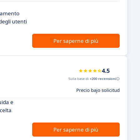
icamento
egli utenti
Per saperne di più
4.5
Sulla base di
+200 recensioni
Precio bajo solicitud
uida e
celta
Per saperne di più