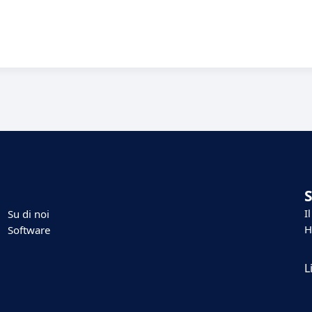
I
Su di noi
H
Software
L