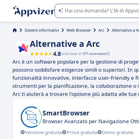
L'IA di Appvizer vi guida nell'utilizzo
Sistemi informativi
Web Browser
Arc
Alternative a A
Alternative a Arc
4.8
Sulla base di
177 recensioni
Arc è un software popolare per la gestione di progett
possono soddisfare esigenze simili o superiori. In 
funzionalità innovative, interfacce user-friendly e fl
strumenti per la pianificazione, la collaborazione o i
Arc ti aiuterà a trovare l'opzione più adatta alle tue
SmartBrowser
Browser Avanzato per Navigazione Ott
Versione gratuita
Prova gratuita
Demo gratuita