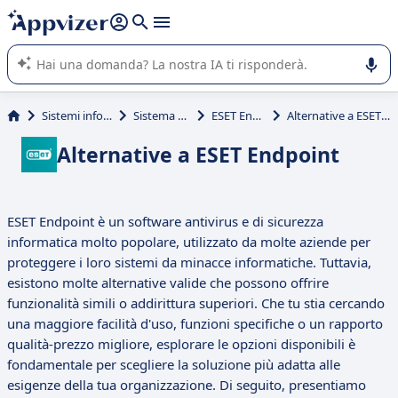
righe con
shift + enter
).
L'IA di Appvizer vi guida nell'utilizzo o nella scelta di un
software SaaS per la vostra azienda.
Sistemi informativi
Sistema SCADA
ESET Endpoint
Alternative a ESET Endpoint
Alternative a ESET Endpoint
ESET Endpoint è un software antivirus e di sicurezza
informatica molto popolare, utilizzato da molte aziende per
proteggere i loro sistemi da minacce informatiche. Tuttavia,
esistono molte alternative valide che possono offrire
funzionalità simili o addirittura superiori. Che tu stia cercando
una maggiore facilità d'uso, funzioni specifiche o un rapporto
qualità-prezzo migliore, esplorare le opzioni disponibili è
fondamentale per scegliere la soluzione più adatta alle
esigenze della tua organizzazione. Di seguito, presentiamo