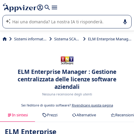
righe con
shift + enter
).
L'IA di Appvizer vi guida nell'utilizzo o nella scelta di un
software SaaS per la vostra azienda.
Sistemi informativi
Sistema SCADA
ELM Enterprise Manager
ELM Enterprise Manager : Gestione
centralizzata delle licenze software
aziendali
Nessuna recensione degli utenti
Sei l'editore di questo software?
Rivendicare questa pagina
In sintesi
Prezzi
Alternative
Recension
ELM Enterprise