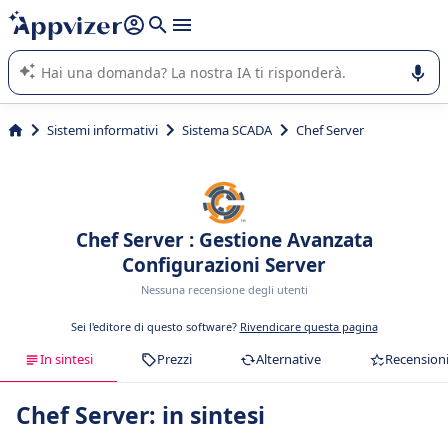
righe con
shift + enter
).
L'IA di Appvizer vi guida nell'utilizzo o nella scelta di un
software SaaS per la vostra azienda.
Sistemi informativi
Sistema SCADA
Chef Server
Chef Server : Gestione Avanzata
Configurazioni Server
Nessuna recensione degli utenti
Sei l'editore di questo software?
Rivendicare questa pagina
In sintesi
Prezzi
Alternative
Recension
Chef Server: in sintesi