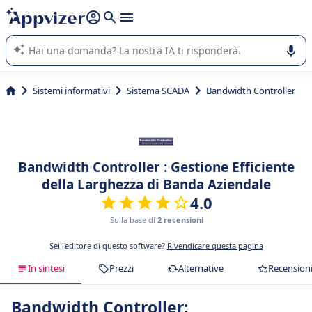
righe con
shift + enter
).
L'IA di Appvizer vi guida nell'utilizzo o nella scelta di un
software SaaS per la vostra azienda.
Sistemi informativi
Sistema SCADA
Bandwidth Controller
Bandwidth Controller : Gestione Efficiente
della Larghezza di Banda Aziendale
4.0
Sulla base di
2 recensioni
Sei l'editore di questo software?
Rivendicare questa pagina
In sintesi
Prezzi
Alternative
Recension
Bandwidth Controller: