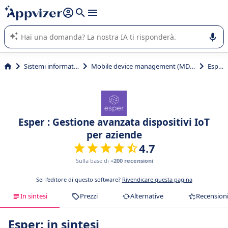
righe con
shift + enter
).
L'IA di Appvizer vi guida nell'utilizzo o nella scelta di un
software SaaS per la vostra azienda.
Sistemi informativi
Mobile device management (MDM)
Esper
Esper : Gestione avanzata dispositivi IoT
per aziende
4.7
Sulla base di
+200 recensioni
Sei l'editore di questo software?
Rivendicare questa pagina
In sintesi
Prezzi
Alternative
Recension
Esper: in sintesi