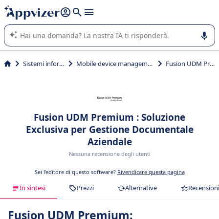
righe con
shift + enter
).
L'IA di Appvizer vi guida nell'utilizzo o nella scelta di un
software SaaS per la vostra azienda.
Sistemi informativi
Mobile device management (MDM)
Fusion UDM Premium
Fusion UDM Premium : Soluzione
Exclusiva per Gestione Documentale
Aziendale
Nessuna recensione degli utenti
Sei l'editore di questo software?
Rivendicare questa pagina
In sintesi
Prezzi
Alternative
Recension
Fusion UDM Premium: