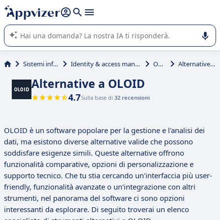
righe con
shift + enter
).
L'IA di Appvizer vi guida nell'utilizzo o nella scelta di un
software SaaS per la vostra azienda.
Sistemi informativi
Identity & access management (IAM)
OLOID
Alternative a OLOID
Alternative a OLOID
4.7
Sulla base di
32 recensioni
OLOID è un software popolare per la gestione e l'analisi dei
dati, ma esistono diverse alternative valide che possono
soddisfare esigenze simili. Queste alternative offrono
funzionalità comparative, opzioni di personalizzazione e
supporto tecnico. Che tu stia cercando un'interfaccia più user-
friendly, funzionalità avanzate o un'integrazione con altri
strumenti, nel panorama del software ci sono opzioni
interessanti da esplorare. Di seguito troverai un elenco