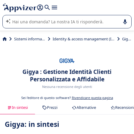
righe con
shift + enter
).
L'IA di Appvizer vi guida nell'utilizzo o nella scelta di un
software SaaS per la vostra azienda.
Sistemi informativi
Identity & access management (IAM)
Gigya
Gigya : Gestione Identità Clienti
Personalizzata e Affidabile
Nessuna recensione degli utenti
Sei l'editore di questo software?
Rivendicare questa pagina
In sintesi
Prezzi
Alternative
Recension
Gigya: in sintesi