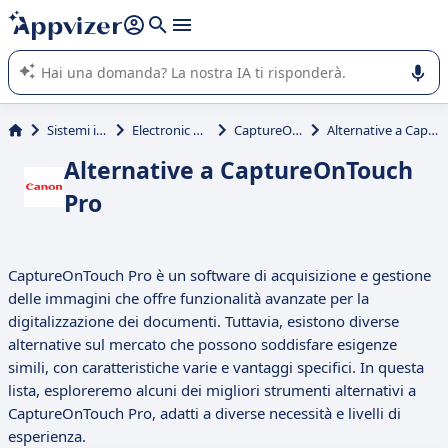
righe con
shift + enter
).
L'IA di Appvizer vi guida nell'utilizzo o nella scelta di un
software SaaS per la vostra azienda.
Sistemi informativi
Electronic Data Capture
CaptureOnTouch Pro
Alternative a CaptureOnTouch Pro
Alternative a CaptureOnTouch
Pro
CaptureOnTouch Pro è un software di acquisizione e gestione
delle immagini che offre funzionalità avanzate per la
digitalizzazione dei documenti. Tuttavia, esistono diverse
alternative sul mercato che possono soddisfare esigenze
simili, con caratteristiche varie e vantaggi specifici. In questa
lista, esploreremo alcuni dei migliori strumenti alternativi a
CaptureOnTouch Pro, adatti a diverse necessità e livelli di
esperienza.