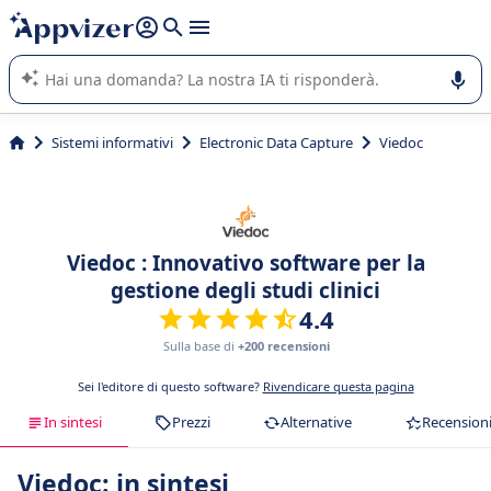
righe con
shift + enter
).
L'IA di Appvizer vi guida nell'utilizzo o nella scelta di un
software SaaS per la vostra azienda.
Sistemi informativi
Electronic Data Capture
Viedoc
Viedoc : Innovativo software per la
gestione degli studi clinici
4.4
Sulla base di
+200 recensioni
Sei l'editore di questo software?
Rivendicare questa pagina
In sintesi
Prezzi
Alternative
Recension
Viedoc: in sintesi