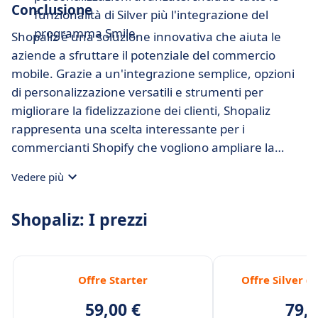
Conclusione
funzionalità di Silver più l'integrazione del
programma Smile.
Shopaliz è una soluzione innovativa che aiuta le
aziende a sfruttare il potenziale del commercio
mobile. Grazie a un'integrazione semplice, opzioni
di personalizzazione versatili e strumenti per
migliorare la fidelizzazione dei clienti, Shopaliz
rappresenta una scelta interessante per i
commercianti Shopify che vogliono ampliare la
propria presenza mobile e costruire relazioni solide
Vedere più
con i propri clienti.
Shopaliz: I prezzi
Offre Starter
Offre Silver 
59,00 €
79,0