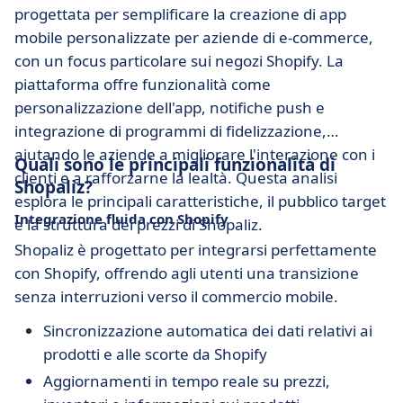
progettata per semplificare la creazione di app
mobile personalizzate per aziende di e-commerce,
con un focus particolare sui negozi Shopify. La
piattaforma offre funzionalità come
personalizzazione dell'app, notifiche push e
integrazione di programmi di fidelizzazione,
aiutando le aziende a migliorare l'interazione con i
Quali sono le principali funzionalità di
clienti e a rafforzarne la lealtà. Questa analisi
Shopaliz?
esplora le principali caratteristiche, il pubblico target
Integrazione fluida con Shopify
e la struttura dei prezzi di Shopaliz.
Shopaliz è progettato per integrarsi perfettamente
con Shopify, offrendo agli utenti una transizione
senza interruzioni verso il commercio mobile.
Sincronizzazione automatica dei dati relativi ai
prodotti e alle scorte da Shopify
Aggiornamenti in tempo reale su prezzi,