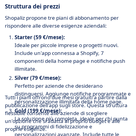
Struttura dei prezzi
Shopaliz propone tre piani di abbonamento per
rispondere alle diverse esigenze aziendali:
Starter (59 €/mese):
Ideale per piccole imprese o progetti nuovi.
Include un'app connessa a Shopify, 7
componenti della home page e notifiche push
illimitate.
Silver (79 €/mese):
Perfetto per aziende che desiderano
distinguersi. Aggiunge notifiche programmate e
Tutti i piani offrono due mesi gratuiti a partire dalla
personalizzazione illimitata della home page.
pubblicazione dell'app sugli store. Questa struttura
Gold (199 €/mese):
flessibile consente alle aziende di scegliere
La soluzione più completa, ideale per chi punta
un'opzione che si adatta al proprio budget e alle
su programmi di fidelizzazione e
proprie esigenze.
personalizzazioni avanzate. Include tutte le