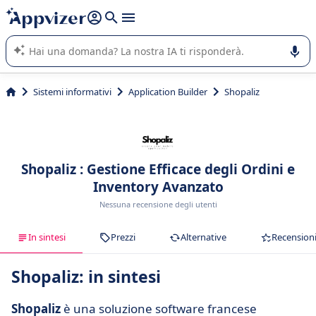
righe con
shift + enter
).
L'IA di Appvizer vi guida nell'utilizzo o nella scelta di un
software SaaS per la vostra azienda.
Sistemi informativi
Application Builder
Shopaliz
Shopaliz : Gestione Efficace degli Ordini e
Inventory Avanzato
Nessuna recensione degli utenti
In sintesi
Prezzi
Alternative
Recension
Shopaliz: in sintesi
Shopaliz
è una soluzione software francese