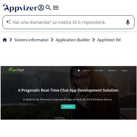
righe con
shift + enter
).
L'IA di Appvizer vi guida nell'utilizzo o nella scelta di un
software SaaS per la vostra azienda.
Sistemi informativi
Application Builder
Apphitect IM