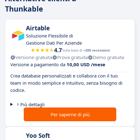
Thunkable
Airtable
Soluzione Flessibile di
Gestione Dati Per Aziende
4.7
Sulla base di
+200 recensioni
Versione gratuita
Prova gratuita
Demo gratuita
Versione a pagamento da
10,00 USD /mese
Crea database personalizzati e collabora con il tuo
team in modo semplice e intuitivo, senza bisogno di
codice.
Più dettagli
Per saperne di più
Yoo Soft